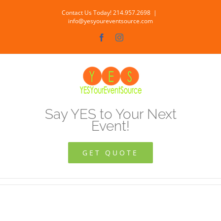
Skip
Contact Us Today! 214.957.2698
|
to
info@yesyoureventsource.com
content
Facebook
Instagram
Say YES to Your Next
Event!
GET QUOTE