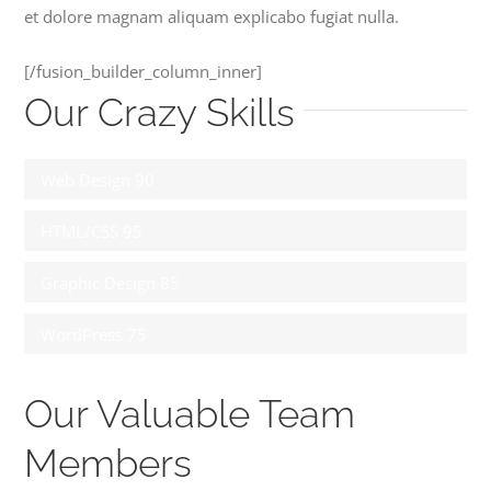
et dolore magnam aliquam explicabo fugiat nulla.
[/fusion_builder_column_inner]
Our Crazy Skills
Web Design
90
HTML/CSS
95
Graphic Design
85
WordPress
75
Our Valuable Team
Members