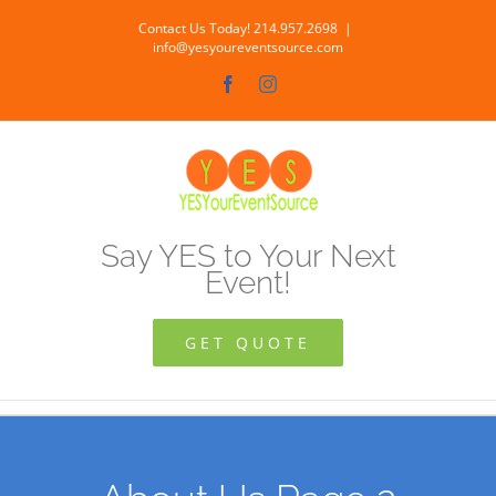
Skip
Contact Us Today! 214.957.2698
|
to
info@yesyoureventsource.com
content
Facebook
Instagram
Say YES to Your Next
Event!
GET QUOTE